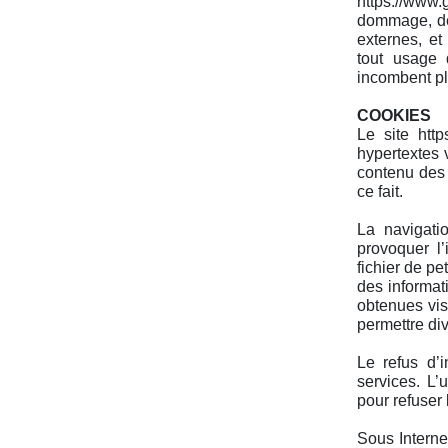
https://www
dommage, de 
externes, et
tout usage 
incombent ple
COOKIES
Le site htt
hypertextes 
contenu des 
ce fait.
La navigati
provoquer l’
fichier de pet
des informat
obtenues vise
permettre di
Le refus d’i
services. L’
pour refuser 
Sous Interne