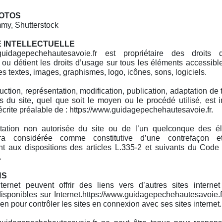
HOTOS
y, Shutterstock
 INTELLECTUELLE
.guidagepechehautesavoie.fr est propriétaire des droits 
e ou détient les droits d’usage sur tous les éléments accessible
s textes, images, graphismes, logo, icônes, sons, logiciels.
ction, représentation, modification, publication, adaptation de 
 du site, quel que soit le moyen ou le procédé utilisé, est in
 écrite préalable de : https://www.guidagepechehautesavoie.fr.
itation non autorisée du site ou de l’un quelconque des él
era considérée comme constitutive d’une contrefaçon et
t aux dispositions des articles L.335-2 et suivants du Code 
.
NS
ternet peuvent offrir des liens vers d’autres sites interne
isponibles sur Internet.https://www.guidagepechehautesavoie.
n pour contrôler les sites en connexion avec ses sites internet.