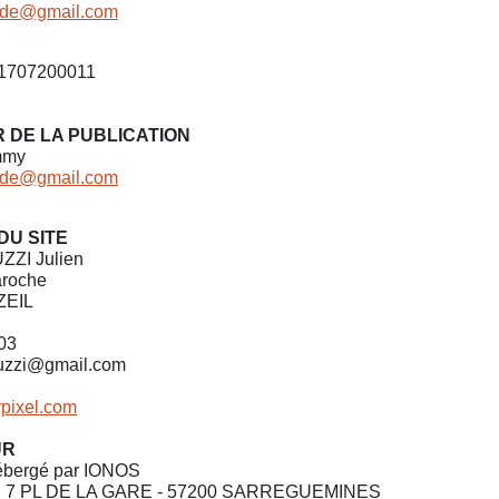
uide@gmail.com
1707200011
 DE LA PUBLICATION
mmy
uide@gmail.com
DU SITE
ZZI Julien
aroche
ZEIL
03
iuzzi@gmail.com
pixel.com
UR
hébergé par IONOS
al: 7 PL DE LA GARE - 57200 SARREGUEMINES