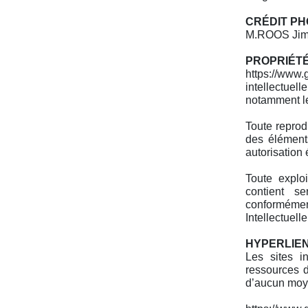
CRÉDIT P
M.ROOS Jimm
PROPRIÉTÉ
https://www
intellectuell
notamment le
Toute reprodu
des éléments
autorisation
Toute explo
contient s
conformémen
Intellectuelle
HYPERLIE
Les sites in
ressources d
d’aucun moye