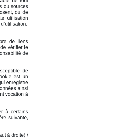
able de tout
es ou sources
posent, ou de
 utilisation
’utilisation.
bre de liens
e vérifier le
onsabilité de
sceptible de
cookie est un
 qui enregistre
données ainsi
ent vocation à
er à certains
ère suivante,
t à droite) /