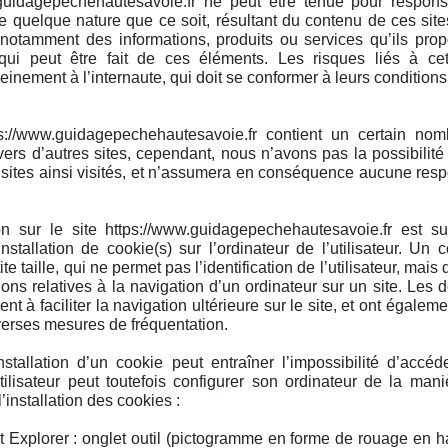
.guidagepechehautesavoie.fr ne peut être tenue pour respons
quelque nature que ce soit, résultant du contenu de ces sit
 notamment des informations, produits ou services qu’ils pro
qui peut être fait de ces éléments. Les risques liés à cette
inement à l’internaute, qui doit se conformer à leurs conditions d
ps://www.guidagepechehautesavoie.fr contient un certain nom
vers d’autres sites, cependant, nous n’avons pas la possibilité d
sites ainsi visités, et n’assumera en conséquence aucune resp
on sur le site https://www.guidagepechehautesavoie.fr est su
installation de cookie(s) sur l’ordinateur de l’utilisateur. Un 
ite taille, qui ne permet pas l’identification de l’utilisateur, mais
ions relatives à la navigation d’un ordinateur sur un site. Les 
nt à faciliter la navigation ultérieure sur le site, et ont égalem
verses mesures de fréquentation.
nstallation d’un cookie peut entraîner l’impossibilité d’accéd
utilisateur peut toutefois configurer son ordinateur de la mani
l’installation des cookies :
t Explorer : onglet outil (pictogramme en forme de rouage en hau