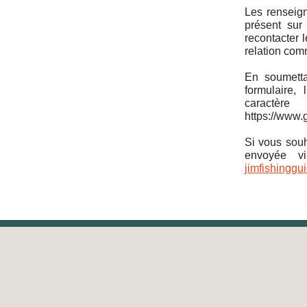
Les renseign
présent sur
recontacter 
relation com
En soumetta
formulaire,
caractè
https://www.g
Si vous souh
envoyée vi
jimfishingg