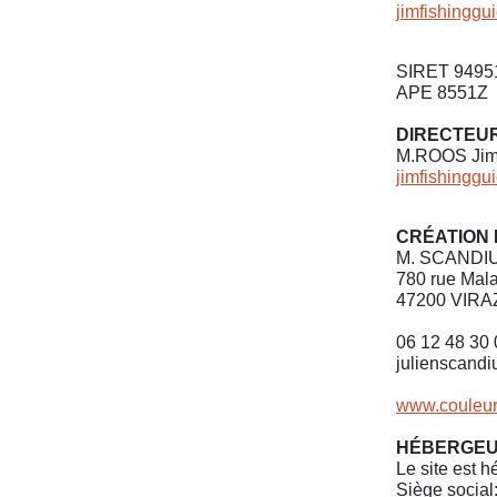
jimfishingg
SIRET 9495
APE 8551Z
DIRECTEUR
M.ROOS Ji
jimfishingg
CRÉATION 
M. SCANDIU
780 rue Mal
47200 VIRA
06 12 48 30 
julienscand
www.couleur
HÉBERGE
Le site est 
Siège soci