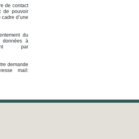
re de contact
t de pouvoir
e cadre d’une
sentement du
es données à
ment par
votre demande
resse mail: