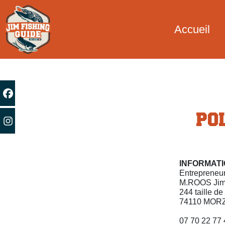
Accueil
PO
INFORMAT
Entrepreneur
M.ROOS Ji
244 taille d
74110 MOR
07 70 22 77 