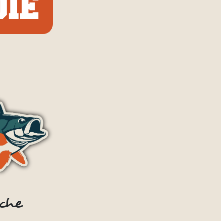
IE
che