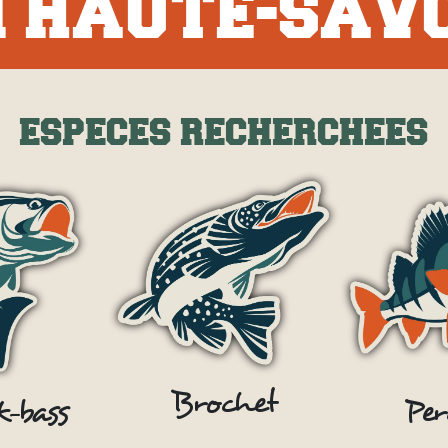
N HAUTE-SAVO
ESPECES RECHERCHEES
Brochet
-bass
Per