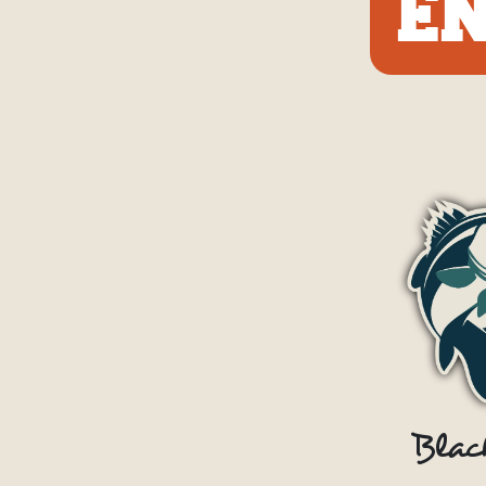
E
Black